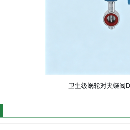
卫生级蜗轮对夹蝶阀D37