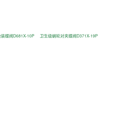
蝶阀D681X-10P
卫生级蜗轮对夹蝶阀D371X-19P