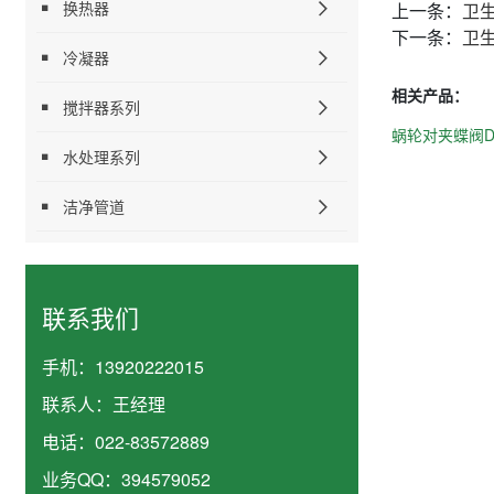
换热器
上一条：
卫生
下一条：
卫生
冷凝器
相关产品：
搅拌器系列
蜗轮对夹蝶阀D3
水处理系列
洁净管道
联系我们
手机：
13920222015
联系人：
王经理
电话：
022-83572889
业务QQ：
394579052