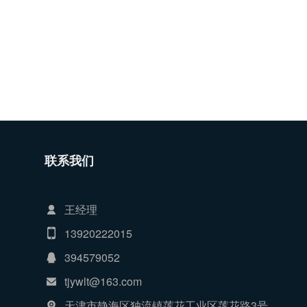
联系我们
王经理
13920222015
394579052
tjywlt@163.com
天津市静海区独流镇莲花工业区莲花路3号