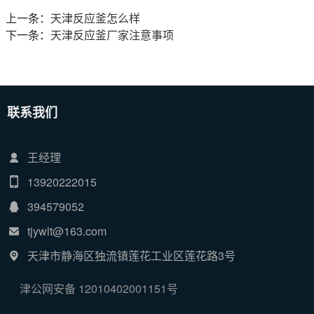
上一条：
天津反应釜怎么样
下一条：
天津反应釜厂家注意事项
联系我们
王经理
13920222015
394579052
tjywlt@163.com
天津市静海区独流镇莲花工业区莲花路3号
津公网安备 12010402001151号