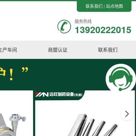
联系我们
站点地图
|
服务热线
13920222015
生产车间
商盟认证
联系我们