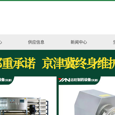
心
供应信息
新闻中心