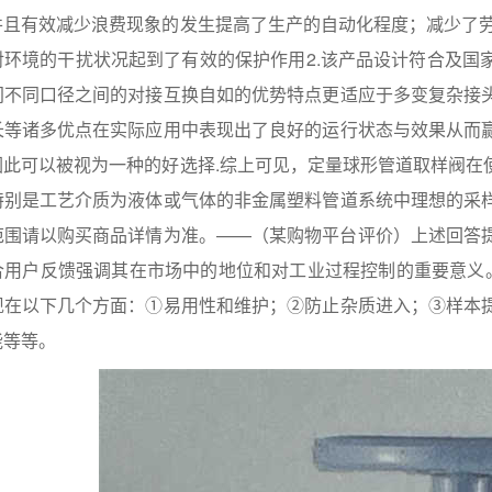
并且有效减少浪费现象的发生提高了生产的自动化程度；减少了劳
对环境的干扰状况起到了有效的保护作用2.该产品设计符合及国
间不同口径之间的对接互换自如的优势特点更适应于多变复杂接
长等诸多优点在实际应用中表现出了良好的运行状态与效果从而
因此可以被视为一种的好选择.综上可见，定量球形管道取样阀在
特别是工艺介质为液体或气体的非金属塑料管道系统中理想的采
范围请以购买商品详情为准。——（某购物平台评价）上述回答
合用户反馈强调其在市场中的地位和对工业过程控制的重要意义。
现在以下几个方面：①易用性和维护；②防止杂质进入；③样本
能等等。