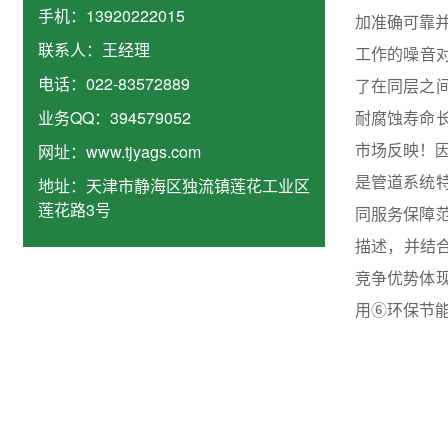
手机：
13920222015
加准确可靠
联系人：
王经理
工作的噪音
电话：
022-83572889
了在同层之
业务QQ：
394579052
耐腐蚀寿命
市场反映！
网址：
www.tjyags.com
是管道系统
地址：
天津市静海区独流镇莲花工业区
莲花路3号
同服务保障
描述，并结
竞争优势体
用⑥环保节